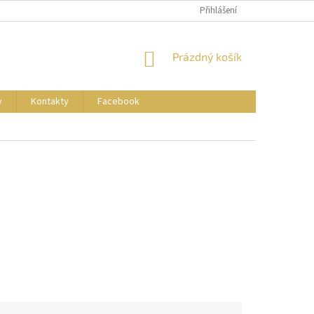
Přihlášení
NÁKUPNÍ
Prázdný košík
KOŠÍK
y
Kontakty
Facebook