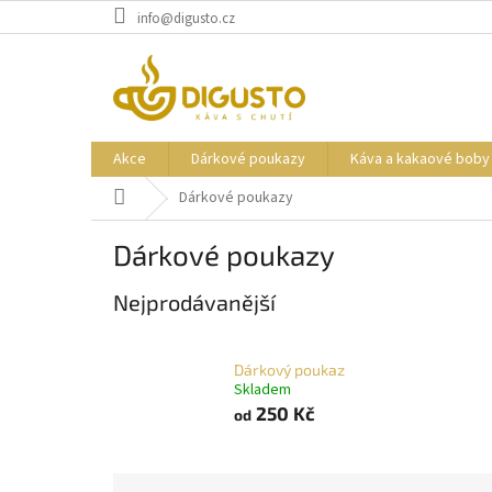
Přejít
info@digusto.cz
na
obsah
Akce
Dárkové poukazy
Káva a kakaové boby
Domů
Dárkové poukazy
Dárkové poukazy
Nejprodávanější
Dárkový poukaz
Skladem
250 Kč
od
Ř