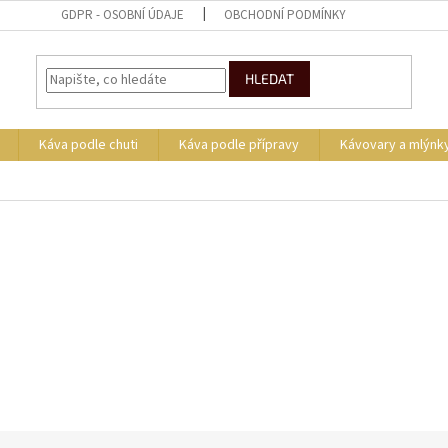
GDPR - OSOBNÍ ÚDAJE
OBCHODNÍ PODMÍNKY
HLEDAT
Káva podle chuti
Káva podle přípravy
Kávovary a mlýnk