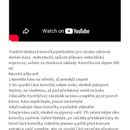
Tradiční hliníková konvička/perkolátor pro výrobu výborné
domácí kávy. Jednoduchý způsob přípravy velmi blízký
espresso, ovšem za zlomkové náklady. Konvička má objem 300
ml.
Návod k přípravě:
1.Namelte kávu na střední, až jemnější stupeň
2. Do spodní části konvičky nalijte vodu, ideálně pokojové
teploty, ne studenou, až pod přetlakový ventil na boku
3.Nasaďte trychtýřový zásobník na kávu a naplňte jej až povrch
kávou. Kávu nepěchujte, pouze zarovnejte
4.Našroubujte hlavu konvičky a pořádně utáhněte
5.Dejte kávu vařit, ideálně na plynový vařič. Při vaření mějte víko
konvičky zavřené. Vaření hlídejte, po začátku přetékání kávy do
horní části konvičky stáhněte plamen a ještě před koncem
extrakce vařič vypněte, aby se spodní část nezačala připalovat.