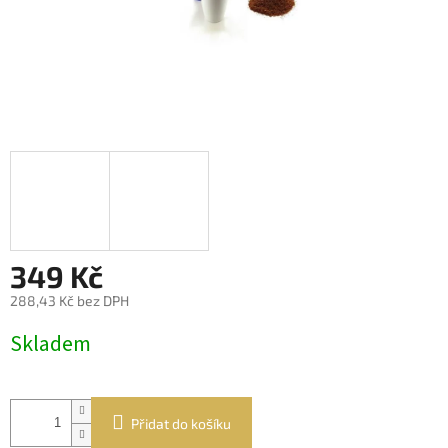
349 Kč
288,43 Kč bez DPH
Měrná
Skladem
cena:
Přidat do košíku