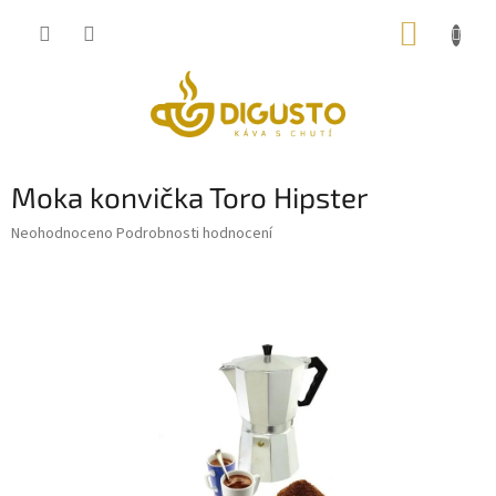
Přejít
NÁKUP
na
obsah
KOŠÍK
Moka konvička Toro Hipster
Průměrné
Neohodnoceno
Podrobnosti hodnocení
hodnocení
produktu
je
0,0
z
5
hvězdiček.