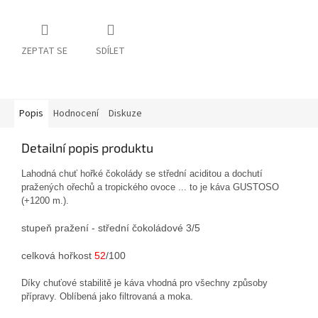
ZEPTAT SE
SDÍLET
Popis
Hodnocení
Diskuze
Detailní popis produktu
Lahodná chuť hořké čokolády se střední aciditou a dochutí
pražených ořechů a tropického ovoce ... to je káva GUSTOSO
(+1200 m.).
stupeň pražení - střední čokoládové 3/5
celková hořkost
52
/100
Díky chuťové stabilitě je káva vhodná pro všechny způsoby
přípravy. Oblíbená jako filtrovaná a moka.