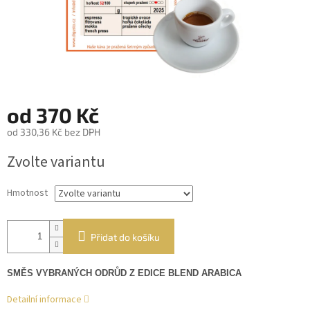
od
370 Kč
od
330,36 Kč
bez DPH
Měrná
Zvolte variantu
cena:
Hmotnost
Přidat do košíku
SMĚS VYBRANÝCH ODRŮD Z EDICE BLEND ARABICA
Detailní informace