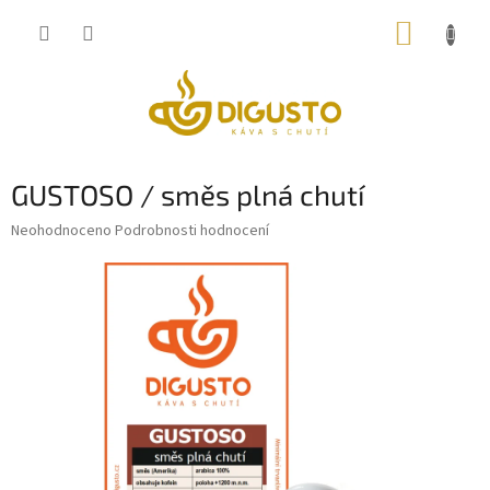
Přejít
NÁKUP
na
obsah
KOŠÍK
GUSTOSO / směs plná chutí
Průměrné
Neohodnoceno
Podrobnosti hodnocení
hodnocení
produktu
je
0,0
z
5
hvězdiček.